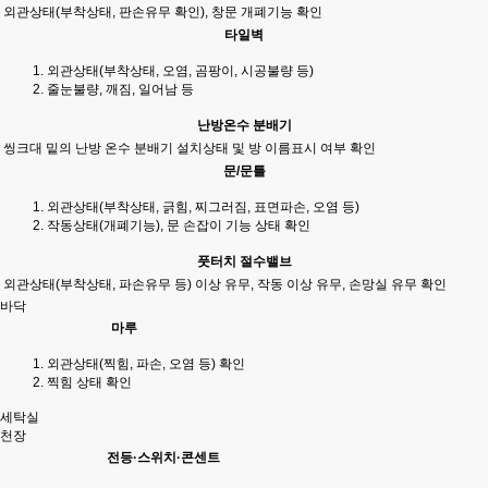
외관상태(부착상태, 판손유무 확인), 창문 개폐기능 확인
타일벽
외관상태(부착상태, 오염, 곰팡이, 시공불량 등)
줄눈불량, 깨짐, 일어남 등
난방온수 분배기
씽크대 밑의 난방 온수 분배기 설치상태 및 방 이름표시 여부 확인
문/문틀
외관상태(부착상태, 긁힘, 찌그러짐, 표면파손, 오염 등)
작동상태(개폐기능), 문 손잡이 기능 상태 확인
풋터치 절수밸브
외관상태(부착상태, 파손유무 등) 이상 유무, 작동 이상 유무, 손망실 유무 확인
바닥
마루
외관상태(찍힘, 파손, 오염 등) 확인
찍힘 상태 확인
세탁실
천장
전등·스위치·콘센트