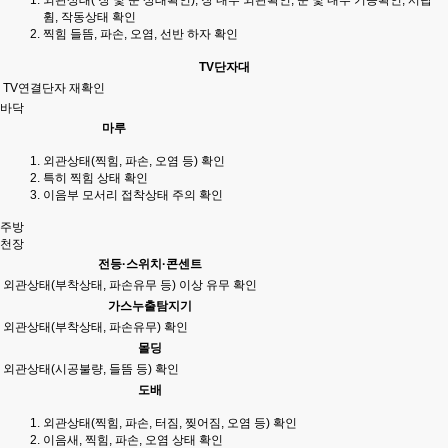
외관상태( 장 및 문 상태확인), 장 내부 외관확인, 문 및 내부 기능확인, 서랍
휨, 작동상태 확인
찍힘 들뜸, 파손, 오염, 선반 하자 확인
TV단자대
TV연결단자 재확인
바닥
마루
외관상태(찍힘, 파손, 오염 등) 확인
특히 찍힘 상태 확인
이음부 모서리 접착상태 주의 확인
주방
천장
전등·스위치·콘센트
외관상태(부착상태, 파손유무 등) 이상 유무 확인
가스누출탐지기
외관상태(부착상태, 파손유무) 확인
몰딩
외관상태(시공불량, 들뜸 등) 확인
도배
외관상태(찍힘, 파손, 터짐, 찢어짐, 오염 등) 확인
이음새, 찍힘, 파손, 오염 상태 확인