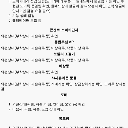
도어카메라 점검 요령(도어카메라 누름 → 월패드에서 문열림 기능 확인 후
현관 도어록 문열림 확인, 월패드상에 얼굴이 잘 나오는지 확인, 만약 얼굴이
안나오면 점검 요청 필요)
기능 상태 점검
엘리베이터 호출 등
콘센트·스피커단자
외관상태(부착상태, 파손유무 등) 확인
통합무선 AP
외관상태(부착상태, 파손유무 등) 이상유무, 작동 이상 유무
보일러 조절기
외관상태(부착상태, 파손유무 등) 이상유무, 작동 이상 유무
비상등
외관상태(부착상태, 파손유무 등) 확인
샤시유리문·문틀
외관상태(설치상태, 파손유무 등) 개폐기능 확인, 잠금장치기능 확인, 도어록 상태점
검
도배
외관상태(찍힘, 파손, 터짐, 찢어짐, 오염 등) 확인
이음새, 찍힘, 파손, 오염 상태 확인
복도장