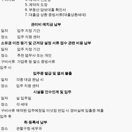
계약자 도장
부동산 담보대출 확인서
대출금 상환 증빙서류(대출상환세대)
관리비 예치금 납부
일자
입주 지정 기간
장소
입주 지원 센터
소유권 이전 등기 및 근저당 설정 서류 접수 관련 비용 납부
일자
입주 지정 기간
장소
추천 법무사 또는 개인
구비서류
가압류 등 말소 증빙서류
입주 시
입주증 발급 및 열쇠 불출
일자
각종 대금 완납 시
장소
입주 지원 센터
시설물 인수인계 및 입주
일자
실 입주일
장소
각 세대
구비서류
예약된 입주예정일 이삿짐 반입 시 경비실에 입출증 제출
입주 후
취·등록세 납부
장소
관할구청 세무과