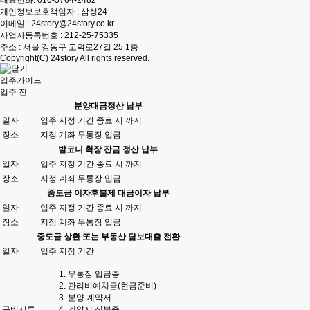
대표전화:
010-5764-2482
개인정보보호책임자 : 삼성24
이메일 : 24story@24story.co.kr
사업자등록번호 : 212-25-75335
주소 : 서울 강동구 고덕로27길 25 1층
Copyright(C)
24story
All rights reserved.
입주가이드
입주 전
분양대금정산 납부
일자
입주 지정 기간 종료 시 까지
장소
지정 계좌 무통장 입금
발코니 확장 잔금 정산 납부
일자
입주 지정 기간 종료 시 까지
장소
지정 계좌 무통장 입금
중도금 이자후불제 대금이자 납부
일자
입주 지정 기간 종료 시 까지
장소
지정 계좌 무통장 입금
중도금 상환 또는 부동산 담보대출 전환
일자
입주 지정 기간
무통장 입금증
관리비예치금(현금준비)
분양 계약서
구비서류
계약서 신분증