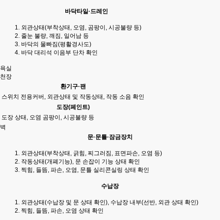
바닥타일·드레인
외관상태(부착상태, 오염, 곰팡이, 시공불량 등)
줄눈 불량, 깨짐, 일어남 등
바닥의 물빠짐(평활경사도)
바닥 대리석 이음부 단차 확인
욕실
천장
환기구·팬
스위치 전용커버, 외관상태 및 작동상태, 작동 소음 확인
도장(페인트)
도장 상태, 오염 곰팡이, 시공불량 등
벽
문·문틀·잠금장치
외관상태(부착상태, 긁힘, 찌그러짐, 표면파손, 오염 등)
작동상태(개폐기능), 문 손잡이 기능 상태 확인
찍힘, 들뜸, 파손, 오염, 문틀 실리콘실링 상태 확인
수납장
외관상태(수납장 및 문 상태 확인), 수납장 내부(선반, 외관 상태 확인)
찍힘, 들뜸, 파손, 오염 상태 확인