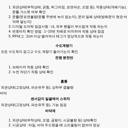
외관상태(부착상태, 긁힘, 찌그러짐, 표면파손, 오염 등), 작동상태(개폐기능),
문틀 가스켓 여부 확인
문틀/문표면불량(문틀 주변에 녹이 없는지), 문의 밀폐 상태(방화문이 현관 바
닥에 닿는지)
디지털 도어락 점검사항 : 내, 외부 핸들이 부드럽게 작동 되는지
번호터치 확인 방법 : 1~10번 차례로 터치하며 작동 상태 점검
RF태그 : 2cm 이상 떨어져서 태그가 정상적으로 작동 되는지
수도계량기
모든 수도꼭지 잠그고 수도 계량기 돌아가는지 확인
전원 분전반
브레이커 작동 상태 확인
누전 차단기 작동 상태 확인
홈통
외관상태(고정상태, 파손유무 등), 상하부 캡불량
바닥
센서감지 일괄제어 스위치
외관상태(고정상태, 파손유무 등), 기능 점검
바닥재
외관상태(부착상태, 오염, 곰팡이, 시공불량 등) 상태확인
시공상태 : 타일, 바닥 두드렸을 때 소리울림이 없어야 정상