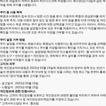
텍스트 파일로서 귀하의 컴퓨터 하드디스크에 저장됩니다. 회사은(는) 다음과 같은 목
적을 위해 쿠키를 사용합니다.
쿠키 등 사용 목적
회원과 비회원의 접속 빈도나 방문 시간 등을 분석, 이용자의 취향과 관심분야를 파악
및 자취 추적, 각종 이벤트 참여 정도 및 방문 회수 파악 등을 통한 타겟 마케팅 및 개인
맞춤 서비스 제공 귀하는 쿠키 설치에 대한 선택권을 가지고 있습니다. 따라서, 귀하는
웹브라우저에서 옵션을 설정함으로써 모든 쿠키를 허용하거나, 쿠키가 저장될 때마다
확인을 거치거나, 아니면 모든 쿠키의 저장을 거부할 수도 있습니다.
쿠키 설정 거부 방법
쿠키 설정을 거부하는 방법으로는 회원님이 사용하시는 웹 브라우저의 옵션을 선택함
으로써 모든 쿠키를 허용하거나 쿠키를 저장할 때마다 확인을 거치거나, 모든 쿠키의
저장을 거부할 수 있습니다. 설정방법 예(인터넷 익스플로어의 경우) : 웹 브라우저 상
단의 도구 > 인터넷 옵션 > 개인정보 단, 귀하께서 쿠키 설치를 거부하였을 경우 서비
스 제공에 어려움이 있을 수 있습니다.
고지의 의무
현 개인정보처리방침은 2023년 03월 15일에 제정되었으며 정부의 정책 또는 보안기
술의 변경에 따라 내용의 추가/삭제 및 수정이 있을 시에는 개정 최소 7일 전부터 홈페
이지의 "공지"란을 통해 고지할 것입니다.
- 공고일자 : 2023년 03월 15일
- 시행일자 : 2023년 03월 15일
개인정보에 관한 민원서비스
회사는 고객의 개인정보를 보호하고 개인정보와 관련한 불만을 처리하기 위하여 아래
와 같이 관련 부서 및 개인정보관리책임자를 지정하고 있습니다.
* 고객서비스담당 부서 : 홍보팀