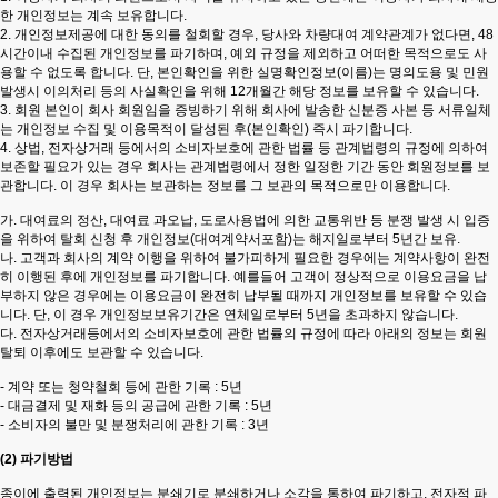
한 개인정보는 계속 보유합니다.
2. 개인정보제공에 대한 동의를 철회할 경우, 당사와 차량대여 계약관계가 없다면, 48
시간이내 수집된 개인정보를 파기하며, 예외 규정을 제외하고 어떠한 목적으로도 사
용할 수 없도록 합니다. 단, 본인확인을 위한 실명확인정보(이름)는 명의도용 및 민원
발생시 이의처리 등의 사실확인을 위해 12개월간 해당 정보를 보유할 수 있습니다.
3. 회원 본인이 회사 회원임을 증빙하기 위해 회사에 발송한 신분증 사본 등 서류일체
는 개인정보 수집 및 이용목적이 달성된 후(본인확인) 즉시 파기합니다.
4. 상법, 전자상거래 등에서의 소비자보호에 관한 법률 등 관계법령의 규정에 의하여
보존할 필요가 있는 경우 회사는 관계법령에서 정한 일정한 기간 동안 회원정보를 보
관합니다. 이 경우 회사는 보관하는 정보를 그 보관의 목적으로만 이용합니다.
가. 대여료의 정산, 대여료 과오납, 도로사용법에 의한 교통위반 등 분쟁 발생 시 입증
을 위하여 탈회 신청 후 개인정보(대여계약서포함)는 해지일로부터 5년간 보유.
나. 고객과 회사의 계약 이행을 위하여 불가피하게 필요한 경우에는 계약사항이 완전
히 이행된 후에 개인정보를 파기합니다. 예를들어 고객이 정상적으로 이용요금을 납
부하지 않은 경우에는 이용요금이 완전히 납부될 때까지 개인정보를 보유할 수 있습
니다. 단, 이 경우 개인정보보유기간은 연체일로부터 5년을 초과하지 않습니다.
다. 전자상거래등에서의 소비자보호에 관한 법률의 규정에 따라 아래의 정보는 회원
탈퇴 이후에도 보관할 수 있습니다.
- 계약 또는 청약철회 등에 관한 기록 : 5년
- 대금결제 및 재화 등의 공급에 관한 기록 : 5년
- 소비자의 불만 및 분쟁처리에 관한 기록 : 3년
(2) 파기방법
종이에 출력된 개인정보는 분쇄기로 분쇄하거나 소각을 통하여 파기하고, 전자적 파